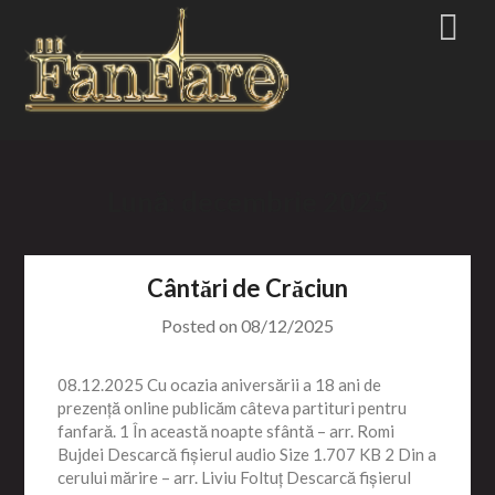
Skip
to
content
Lună:
decembrie 2025
Cântări de Crăciun
Posted on
08/12/2025
08.12.2025 Cu ocazia aniversării a 18 ani de
prezență online publicăm câteva partituri pentru
fanfară. 1 În această noapte sfântă – arr. Romi
Bujdei Descarcă fișierul audio Size 1.707 KB 2 Din a
cerului mărire – arr. Liviu Foltuț Descarcă fișierul